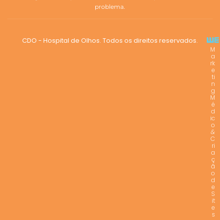
problema.
CDO - Hospital de Olhos. Todos os direitos reservados.
M
a
rk
e
ti
n
g
M
é
d
ic
o
&
C
ri
a
ç
ã
o
d
e
S
it
e
s