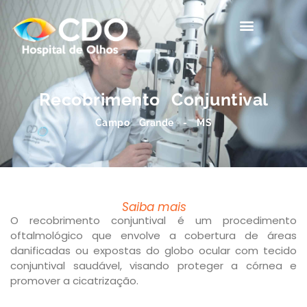
Corpo clínico
Recobrimento Conjuntival
Campo Grande - MS
Saiba mais
O recobrimento conjuntival é um procedimento
oftalmológico que envolve a cobertura de áreas
danificadas ou expostas do globo ocular com tecido
conjuntival saudável, visando proteger a córnea e
promover a cicatrização.