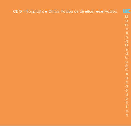
CDO - Hospital de Olhos. Todos os direitos reservados.
M
a
rk
e
ti
n
g
M
é
d
ic
o
&
C
ri
a
ç
ã
o
d
e
S
it
e
s