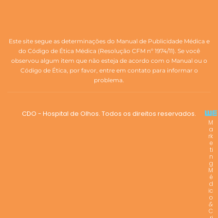
Este site segue as determinações do Manual de Publicidade Médica e
do Código de Ética Médica (Resolução CFM nº 1974/11). Se você
observou algum item que não esteja de acordo com o Manual ou o
Código de Ética, por favor, entre em contato para informar o
problema.
CDO - Hospital de Olhos. Todos os direitos reservados.
M
a
rk
e
ti
n
g
M
é
d
ic
o
&
C
ri