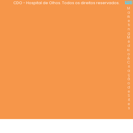
CDO - Hospital de Olhos. Todos os direitos reservados.
M
a
rk
e
ti
n
g
M
é
d
ic
o
&
C
ri
a
ç
ã
o
d
e
S
it
e
s